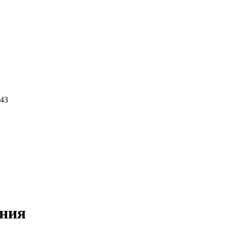
 43
иния