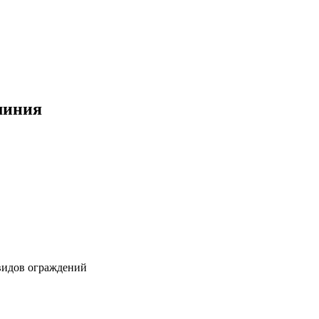
миния
видов ограждений